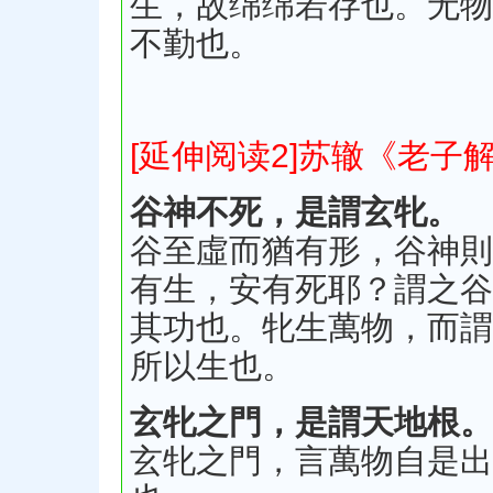
生，故绵绵若存也。无物
不勤也。
[延伸阅读2]苏辙《老子
谷神不死，是謂玄牝。
谷至虛而猶有形，谷神則
有生，安有死耶？謂之谷
其功也。牝生萬物，而謂
所以生也。
玄牝之門，是謂天地根。
玄牝之門，言萬物自是出