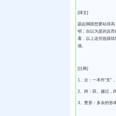
[译文]
踮起脚跟想要站得高
明；自以为是的反而
看，以上这些急躁炫
做。
[注释]
1、企：一本作“支”
2、跨：跃、越过，
3、赘形：多余的形