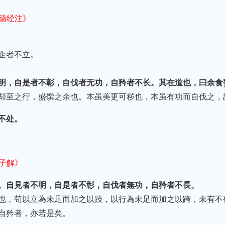
道德经注》
企者不立。
明，自是者不彰，自伐者无功，自矜者不长。其在道也，曰余食
却至之行，盛馔之余也。本虽美更可秽也，本虽有功而自伐之，
不处。
老子解》
。自見者不明，自是者不彰，自伐者無功，自矜者不長。
也，苟以立為未足而加之以跂，以行為未足而加之以跨，未有不
自矜者，亦若是矣。