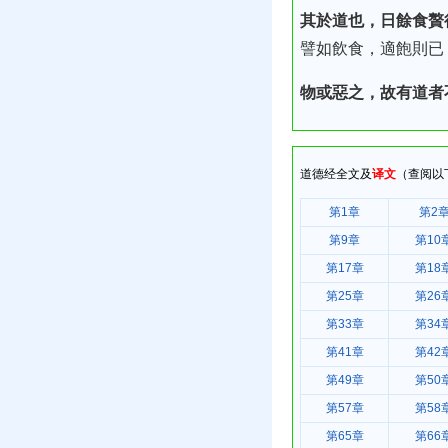
其於道也，日餘食贅
譬如飲食，適飽則已
物或惡之，故有道者
道德经全文及
译文
（查阅以
第1章
第2
第9章
第10
第17章
第18
第25章
第26
第33章
第34
第41章
第42
第49章
第50
第57章
第58
第65章
第66