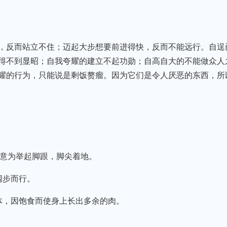
，反而站立不住；迈起大步想要前进得快，反而不能远行。自逞
得不到显昭；自我夸耀的建立不起功勋；自高自大的不能做众人
耀的行为，只能说是剩饭赘瘤。因为它们是令人厌恶的东西，所
，意为举起脚跟，脚尖着地。
阔步而行。
体，因饱食而使身上长出多余的肉。