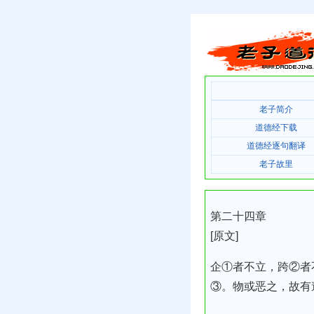
老子简介
道德经下载
道德经逐句翻译
老子故里
第二十四章
[原文]
企①者不立，跨②者
③。物或恶之，故有