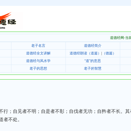
道德经网-当
老子名言
道德经简介
道德经全文讲解
道德经朗读（道篇）
|
（德篇）
道德经与风水学
“道”的意思
老子的思想
老子的智慧
不行；自见者不明；自是者不彰；自伐者无功；自矜者不长。其
道者不处。