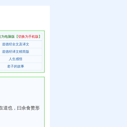
前为电脑版
【
切换为手机版
】
道德经全文及译文
道德经译文精简版
人生感悟
老子的故事
在道也，曰余食赘形