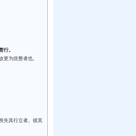
赘行。
故更为疣赘者也。
喪失其行立者。彼其